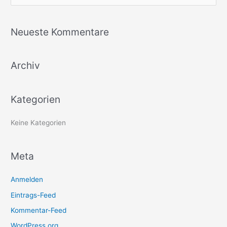
u
c
Neueste Kommentare
h
e
Archiv
n
n
a
Kategorien
c
h
Keine Kategorien
:
Meta
Anmelden
Eintrags-Feed
Kommentar-Feed
WordPress.org