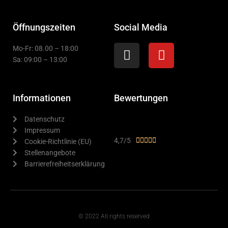
Öffnungszeiten
Social Media
Instagram
Youtube
Mo-Fr: 08.00 – 18:00
Sa: 09:00 – 13:00
Informationen
Bewertungen
Datenschutz
Impressum
Bewertet
4,7/5





Cookie-Richtlinie (EU)
mit
Stellenangebote
4.7
Barrierefreiheitserklärung
von
5
© 2022 All rights reserved
T
F
D
Y
P
M