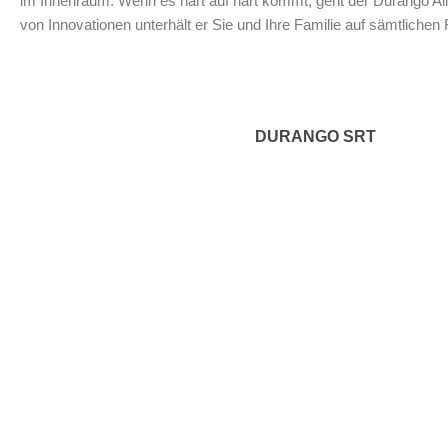
im Innenraum. Wenn es hart auf hart kommt, geht der Durango All-
von Innovationen unterhält er Sie und Ihre Familie auf sämtlichen
DURANGO SRT