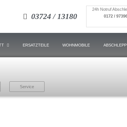
24h Notruf Abschle
03724 / 13180
0172 / 9739
TT
ERSATZTEILE
WOHNMOBILE
ABSCHLEPP
Service