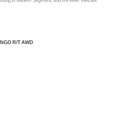
istung in seinem Segment, und mit einer Vielzahl
NGO R/T AWD