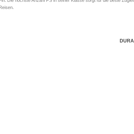
in. Die höchste Anzahl PS in seiner Klasse sorgt für die beste Zugle
 Reisen.
DURA