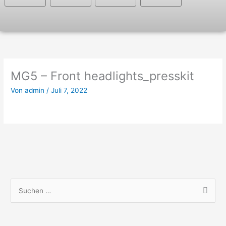
MG5 – Front headlights_presskit
Von
admin
/
Juli 7, 2022
S
u
c