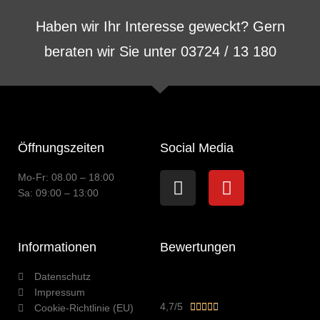
Haben wir Ihr Interesse geweckt? Gern
beraten wir Sie unter 03724 / 13 180
Öffnungszeiten
Social Media
Instagram
Youtube
Mo-Fr: 08.00 – 18:00
Sa: 09:00 – 13:00
Informationen
Bewertungen
Datenschutz
Impressum
Bewertet
4,7/5





Cookie-Richtlinie (EU)