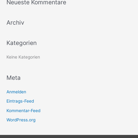
Neueste Kommentare
h
e
Archiv
n
n
a
Kategorien
c
h
Keine Kategorien
:
Meta
Anmelden
Eintrags-Feed
Kommentar-Feed
WordPress.org