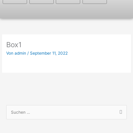
Box1
Von
admin
/
September 11, 2022
S
u
c