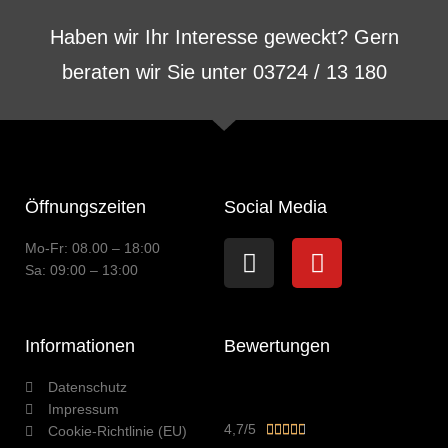
Haben wir Ihr Interesse geweckt? Gern
beraten wir Sie unter 03724 / 13 180
Öffnungszeiten
Social Media
Instagram
Youtube
Mo-Fr: 08.00 – 18:00
Sa: 09:00 – 13:00
Informationen
Bewertungen
Datenschutz
Impressum
Bewertet
4,7/5





Cookie-Richtlinie (EU)