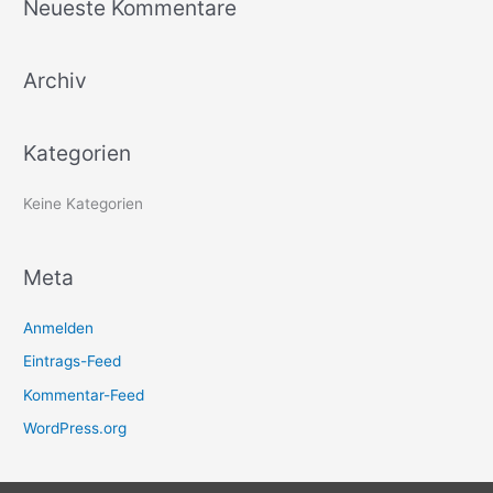
Neueste Kommentare
h
e
Archiv
n
n
a
Kategorien
c
h
Keine Kategorien
:
Meta
Anmelden
Eintrags-Feed
Kommentar-Feed
WordPress.org