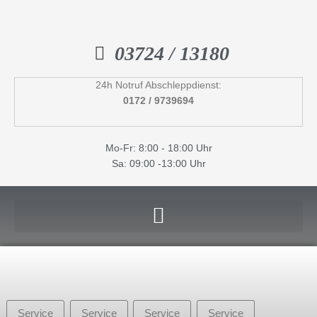
Inhalt
Zum
springen
Inhalt
springen
03724 / 13180
24h Notruf Abschleppdienst:
0172 / 9739694
Mo-Fr: 8:00 - 18:00 Uhr
Sa: 09:00 -13:00 Uhr
Service
Service
Service
Service