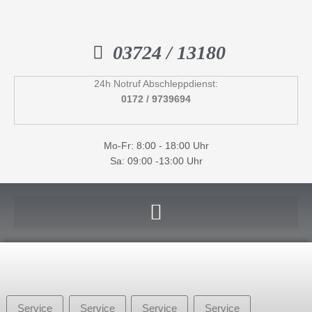
Inhalt
Zum
springen
Inhalt
springen
03724 / 13180
24h Notruf Abschleppdienst:
0172 / 9739694
Mo-Fr: 8:00 - 18:00 Uhr
Sa: 09:00 -13:00 Uhr
Service
Service
Service
Service