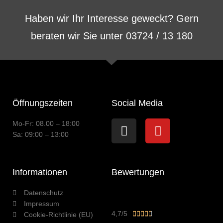
Haben wir Ihr Interesse geweckt? Gern
beraten wir Sie unter 03724 / 13 180
Öffnungszeiten
Social Media
Instagram
Youtube
Mo-Fr: 08.00 – 18:00
Sa: 09:00 – 13:00
Informationen
Bewertungen
Datenschutz
Impressum
Bewertet
4,7/5





Cookie-Richtlinie (EU)