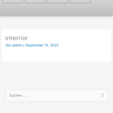
interrior
Von
admin
/
September 13, 2022
S
u
c