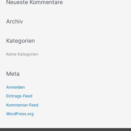
Neueste Kommentare
h
e
Archiv
n
n
a
Kategorien
c
h
Keine Kategorien
:
Meta
Anmelden
Eintrags-Feed
Kommentar-Feed
WordPress.org