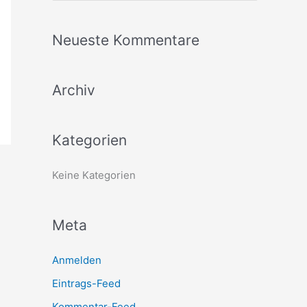
u
c
Neueste Kommentare
h
e
Archiv
n
n
a
Kategorien
c
h
Keine Kategorien
:
Meta
Anmelden
Eintrags-Feed
Kommentar-Feed