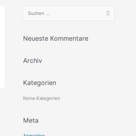
S
u
c
Neueste Kommentare
h
e
Archiv
n
n
a
Kategorien
c
h
Keine Kategorien
:
Meta
Anmelden