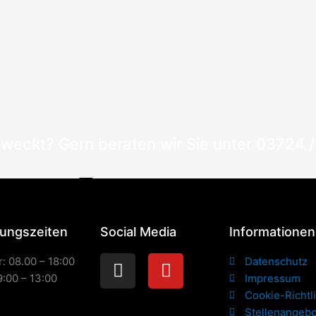
eweckt? Gern beraten wir Sie unter 03724 /
ungszeiten
Social Media
Informationen
Instagram
Youtube
: 08.00 – 18:00
Datenschutz
9:00 – 13:00
Impressum
Cookie-Richtli
Stellenangeb