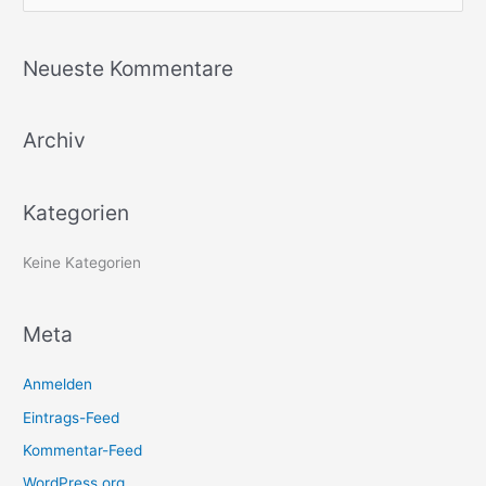
u
c
Neueste Kommentare
h
e
Archiv
n
n
a
Kategorien
c
h
Keine Kategorien
:
Meta
Anmelden
Eintrags-Feed
Kommentar-Feed
WordPress.org