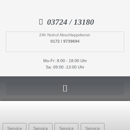
Inhalt
Zum
springen
Inhalt
springen
03724 / 13180
24h Notruf Abschleppdienst:
0172 / 9739694
Mo-Fr: 8:00 - 18:00 Uhr
Sa: 09:00 -13:00 Uhr
Service
Service
Service
Service