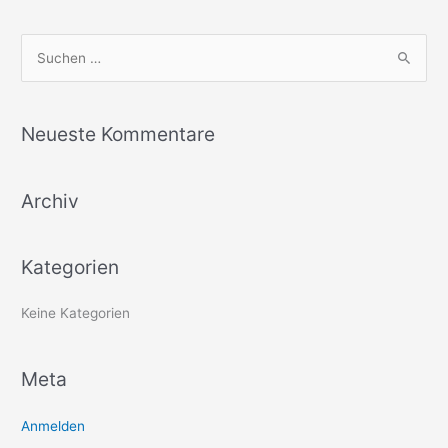
S
u
c
Neueste Kommentare
h
e
Archiv
n
n
a
Kategorien
c
h
Keine Kategorien
:
Meta
Anmelden