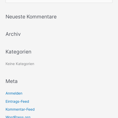
u
c
Neueste Kommentare
h
e
Archiv
n
n
a
Kategorien
c
h
Keine Kategorien
:
Meta
Anmelden
Eintrags-Feed
Kommentar-Feed
WordPress.org