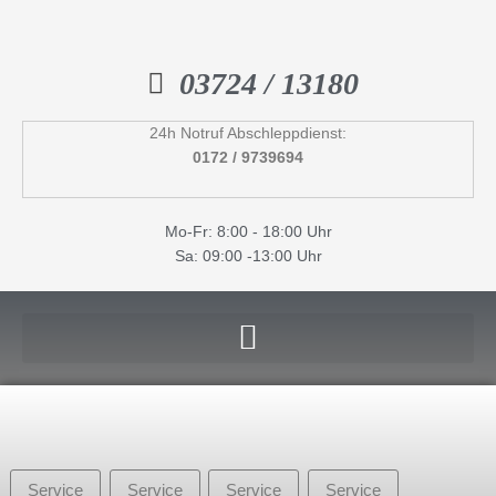
Inhalt
Zum
springen
Inhalt
springen
03724 / 13180
24h Notruf Abschleppdienst:
0172 / 9739694
Mo-Fr: 8:00 - 18:00 Uhr
Sa: 09:00 -13:00 Uhr
Service
Service
Service
Service