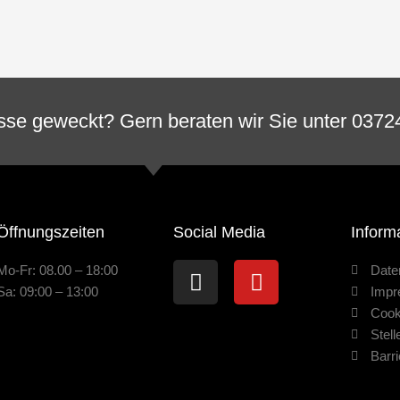
esse geweckt? Gern beraten wir Sie unter 0372
Öffnungszeiten
Social Media
Inform
Instagram
Youtube
Mo-Fr: 08.00 – 18:00
Date
Sa: 09:00 – 13:00
Imp
Cook
Stel
Barri