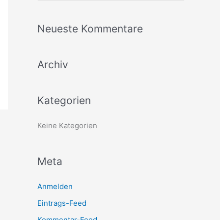
u
c
Neueste Kommentare
h
e
Archiv
n
n
a
Kategorien
c
h
Keine Kategorien
:
Meta
Anmelden
Eintrags-Feed
Kommentar-Feed