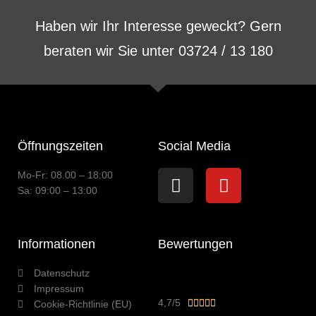
Haben wir Ihr Interesse geweckt? Gern
beraten wir Sie unter 03724 / 13 180
Öffnungszeiten
Social Media
Instagram
Youtube
Mo-Fr: 08.00 – 18:00
Sa: 09:00 – 13:00
Informationen
Bewertungen
Datenschutz
Impressum
Bewertet
4,7/5





Cookie-Richtlinie (EU)