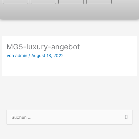
MG5-luxury-angebot
Von
admin
/
August 18, 2022
S
u
c