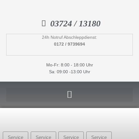
Inhalt
Zum
springen
Inhalt
springen
03724 / 13180
24h Notruf Abschleppdienst:
0172 / 9739694
Mo-Fr: 8:00 - 18:00 Uhr
Sa: 09:00 -13:00 Uhr
Service
Service
Service
Service