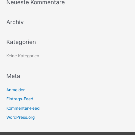
Neueste Kommentare
h
e
Archiv
n
n
a
Kategorien
c
h
Keine Kategorien
:
Meta
Anmelden
Eintrags-Feed
Kommentar-Feed
WordPress.org