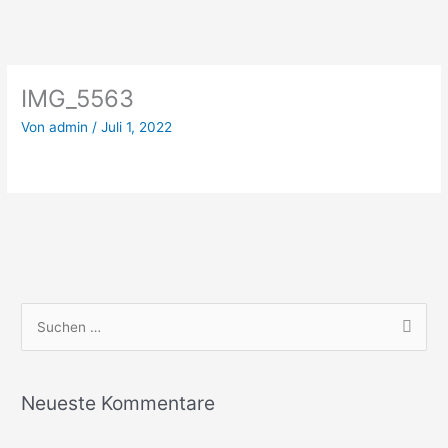
IMG_5563
Von
admin
/
Juli 1, 2022
S
u
c
Neueste Kommentare
h
e