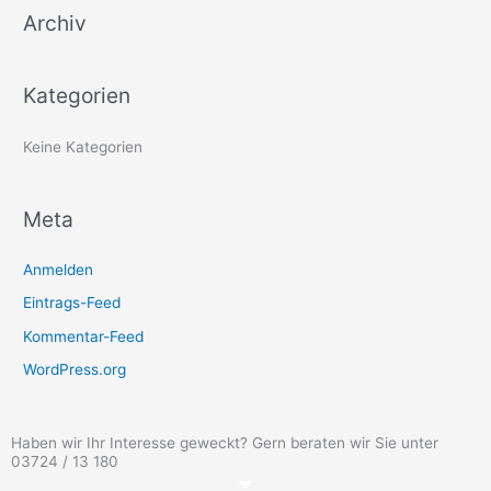
Archiv
n
n
a
Kategorien
c
h
Keine Kategorien
:
Meta
Anmelden
Eintrags-Feed
Kommentar-Feed
WordPress.org
Haben wir Ihr Interesse geweckt? Gern beraten wir Sie unter
03724 / 13 180