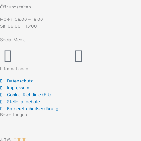
Öffnungszeiten
Mo-Fr: 08.00 – 18:00
Sa: 09:00 – 13:00
Social Media
Instagram
Youtube
Informationen
Datenschutz
Impressum
Cookie-Richtlinie (EU)
Stellenangebote
Barrierefreiheitserklärung
Bewertungen
Bewertet
4,7/5




