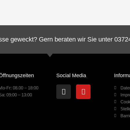
esse geweckt? Gern beraten wir Sie unter 0372
Öffnungszeiten
Social Media
Inform
Instagram
Youtube
Mo-Fr: 08.00 – 18:00
Date
Sa: 09:00 – 13:00
Imp
Cook
Stel
Barri