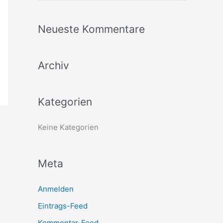
u
c
Neueste Kommentare
h
e
Archiv
n
n
a
Kategorien
c
h
Keine Kategorien
:
Meta
Anmelden
Eintrags-Feed
Kommentar-Feed