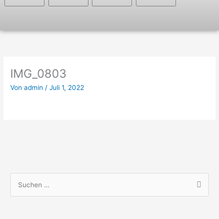
IMG_0803
Von
admin
/
Juli 1, 2022
S
u
c