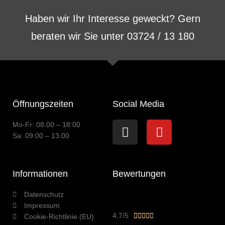
Haben wir Ihr Interesse geweckt? Gern
beraten wir Sie unter 03724 / 13 180
Öffnungszeiten
Social Media
Instagram
Youtube
Mo-Fr: 08.00 – 18:00
Sa: 09:00 – 13:00
Informationen
Bewertungen
Datenschutz
Impressum
Bewertet
4,7/5





Cookie-Richtlinie (EU)