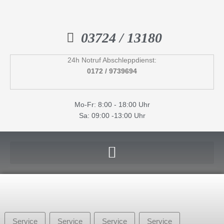
Inhalt
Zum
springen
Inhalt
springen
03724 / 13180
24h Notruf Abschleppdienst:
0172 / 9739694
Mo-Fr: 8:00 - 18:00 Uhr
Sa: 09:00 -13:00 Uhr
Service
Service
Service
Service