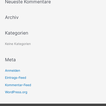
Neueste Kommentare
h
e
Archiv
n
n
a
Kategorien
c
h
Keine Kategorien
:
Meta
Anmelden
Eintrags-Feed
Kommentar-Feed
WordPress.org